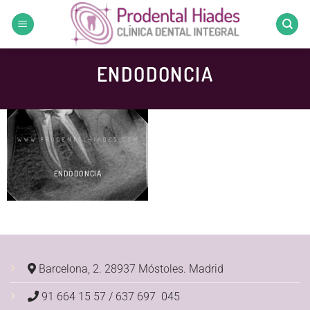
Saltar
al
contenido
ENDODONCIA
ENDODONCIA
Barcelona, 2. 28937 Móstoles.
Madrid
91 664 15 57 / 637 697 045