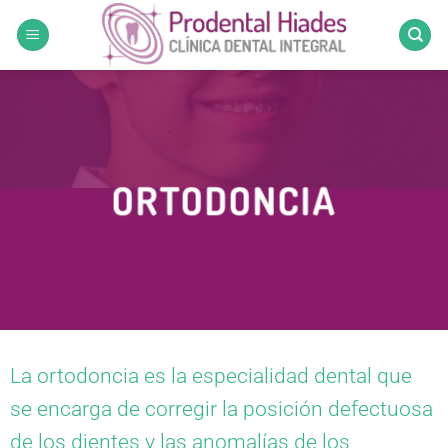
Saltar
al
contenido
ORTODONCIA
La ortodoncia es la especialidad dental que
se encarga de corregir la posición defectuosa
de los dientes y las anomalías de los