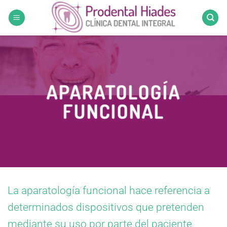
Saltar
al
contenido
APARATOLOGÍA
FUNCIONAL
La aparatología funcional hace referencia a
determinados dispositivos que pretenden
mediante su uso por parte del paciente