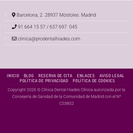
Barcelona, 2. 28937 Móstoles.
Madrid
91 664 15 57 / 637 697 045
clinica@prodentalhiades.com
INICIO
BLOG
RESERVA DE CITA
ENLACES
AVISO LEGAL
POLÍTICA DE PRIVACIDAD
POLÍTICA DE COOKIES
Copyright 2026 ©
Clínica Dental Hiades
Clínica autorizada por la
Consejería de Sanidad de la Comunidad de Madrid con el Nº
CS3852