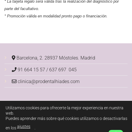
* La tarjeta regalo será v
álida tras la realización del diagnóstico por
parte del facultativo.
* Promoción válida en modalidad pronto pago o financiación.
Barcelona, 2. 28937 Móstoles.
Madrid
91 664 15 57 / 637 697 045
clinica@prodentalhiades.com
Utilizamos cookies para ofrecerte la mejor experiencia en nuestra
web.
INICIO
BLOG
RESERVA DE CITA
ENLACES
AVISO LEGAL
Puedes aprender más sobre qué cookies utilizamos o desactivarlas
POLÍTICA DE PRIVACIDAD
POLÍTICA DE COOKIES
ajustes
en los
.