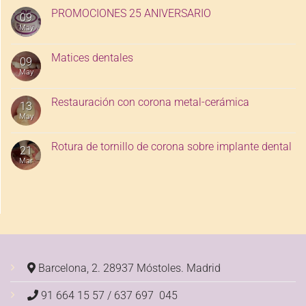
PROMOCIONES 25 ANIVERSARIO
09
May
Matices dentales
09
May
Restauración con corona metal-cerámica
13
May
Rotura de tornillo de corona sobre implante dental
21
Mar
Barcelona, 2. 28937 Móstoles.
Madrid
91 664 15 57 / 637 697 045