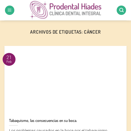
Saltar
al
contenido
ARCHIVOS DE ETIQUETAS:
CÁNCER
21
Feb
Tabaquismo, las consecuencias en su boca.
Los problemas causados en la boca por el tabaquismo