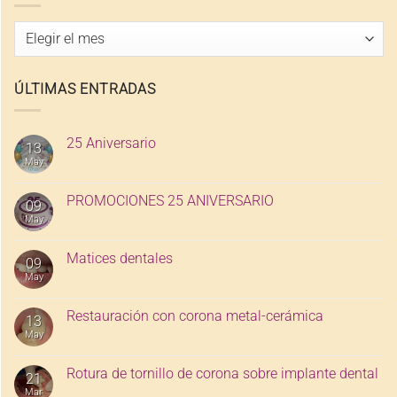
Archivo
de
entradas
ÚLTIMAS ENTRADAS
25 Aniversario
13
May
PROMOCIONES 25 ANIVERSARIO
09
May
Matices dentales
09
May
Restauración con corona metal-cerámica
13
May
Rotura de tornillo de corona sobre implante dental
21
Mar