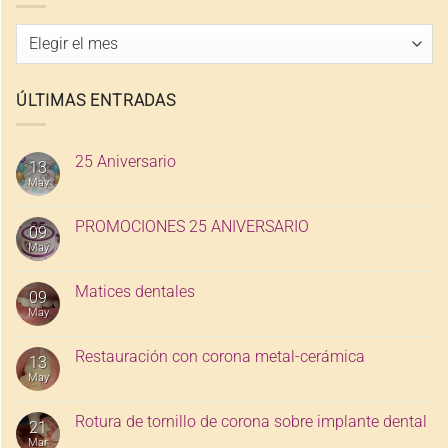
Archivo
de
entradas
ÚLTIMAS ENTRADAS
25 Aniversario
13
May
PROMOCIONES 25 ANIVERSARIO
09
May
Matices dentales
09
May
Restauración con corona metal-cerámica
13
May
Rotura de tornillo de corona sobre implante dental
21
Mar