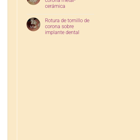
corona metal-
May
cerámica
Rotura de tornillo de
21
corona sobre
Mar
implante dental