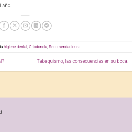
l año.
ada
higiene dental
,
Ortodoncia
,
Recomendaciones
.
l?
Tabaquismo, las consecuencias en su boca.
d