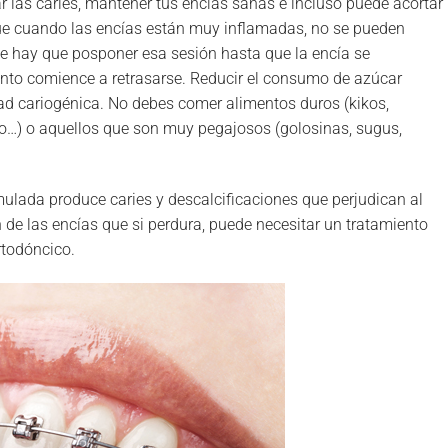
ar las caries, mantener tus encías sanas e incluso puede acortar
que cuando las encías están muy inflamadas, no se pueden
que hay que posponer esa sesión hasta que la encía se
ento comience a retrasarse. Reducir el consumo de azúcar
ad cariogénica. No debes comer alimentos duros (kikos,
sco…) o aquellos que son muy pegajosos (golosinas, sugus,
ulada produce caries y descalcificaciones que perjudican al
de las encías que si perdura, puede necesitar un tratamiento
ortodóncico.