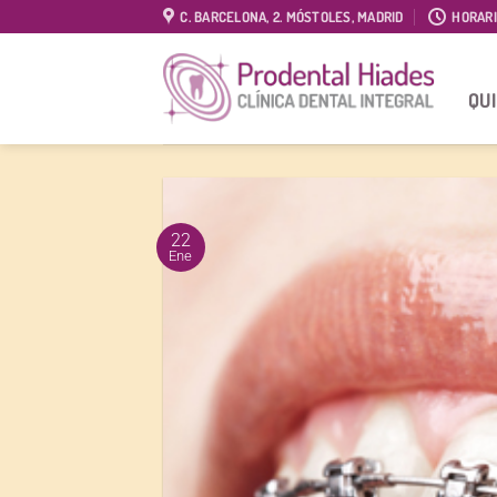
Saltar
C. BARCELONA, 2. MÓSTOLES, MADRID
HORAR
al
contenido
QU
22
Ene