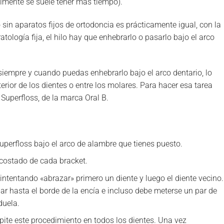
lmente se suele tener más tiempo).
 sin aparatos fijos de ortodoncia es prácticamente igual, con la
ología fija, el hilo hay que enhebrarlo o pasarlo bajo el arco
, siempre y cuando puedas enhebrarlo bajo el arco dentario, lo
terior de los dientes o entre los molares. Para hacer esa tarea
 Superfloss, de la marca Oral B.
 superfloss bajo el arco de alambre que tienes puesto.
l costado de cada bracket.
, intentando «abrazar» primero un diente y luego el diente vecino.
gar hasta el borde de la encía e incluso debe meterse un par de
duela.
repite este procedimiento en todos los dientes. Una vez