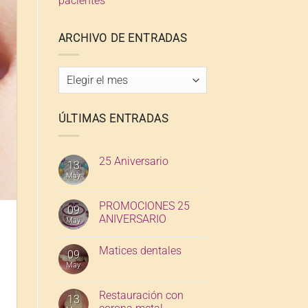
pacientes
ARCHIVO DE ENTRADAS
Archivo
de
entradas
ÚLTIMAS ENTRADAS
25 Aniversario
13
May
PROMOCIONES 25
09
ANIVERSARIO
May
Matices dentales
09
May
Restauración con
13