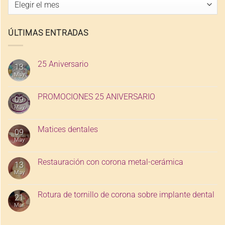
Archivo
de
entradas
ÚLTIMAS ENTRADAS
25 Aniversario
13
May
PROMOCIONES 25 ANIVERSARIO
09
May
Matices dentales
09
May
Restauración con corona metal-cerámica
13
May
Rotura de tornillo de corona sobre implante dental
21
Mar