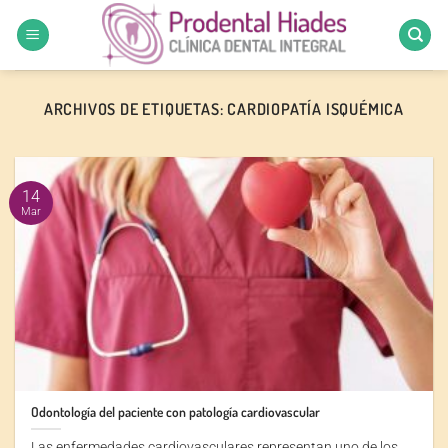
Saltar
al
contenido
ARCHIVOS DE ETIQUETAS:
CARDIOPATÍA ISQUÉMICA
14
Mar
Odontología del paciente con patología cardiovascular
Las enfermedades cardiovasculares representan uno de los