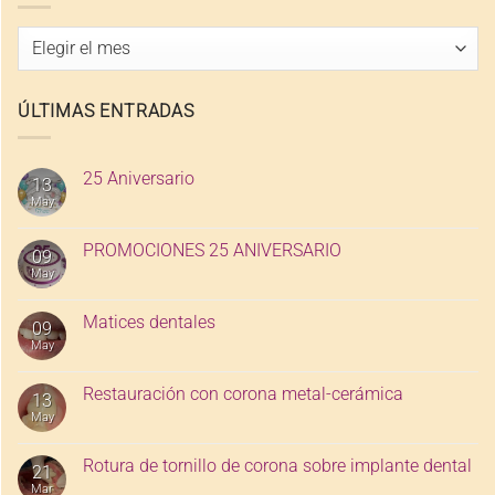
Archivo
de
entradas
ÚLTIMAS ENTRADAS
25 Aniversario
13
May
PROMOCIONES 25 ANIVERSARIO
09
May
Matices dentales
09
May
Restauración con corona metal-cerámica
13
May
Rotura de tornillo de corona sobre implante dental
21
Mar