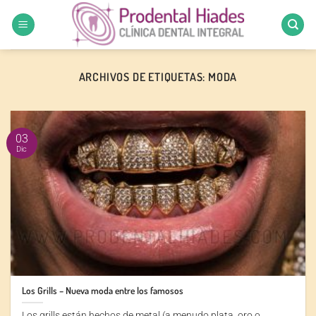
Saltar
al
contenido
ARCHIVOS DE ETIQUETAS:
MODA
03
Dic
Los Grills – Nueva moda entre los famosos
Los grills están hechos de metal (a menudo plata, oro o