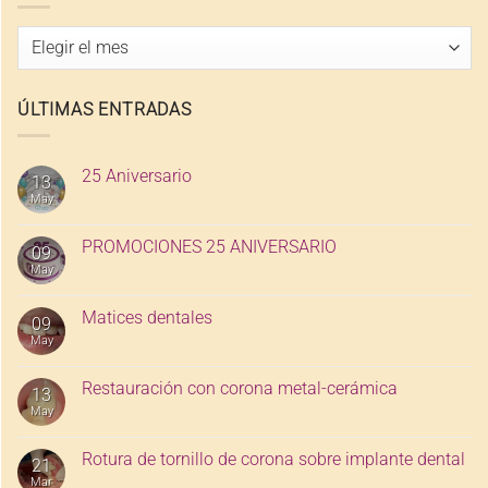
Archivo
de
entradas
ÚLTIMAS ENTRADAS
25 Aniversario
13
May
PROMOCIONES 25 ANIVERSARIO
09
May
Matices dentales
09
May
Restauración con corona metal-cerámica
13
May
Rotura de tornillo de corona sobre implante dental
21
Mar