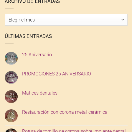
ARCHIVO DE ENTRADAS
Archivo
de
entradas
ÚLTIMAS ENTRADAS
25 Aniversario
13
May
PROMOCIONES 25 ANIVERSARIO
09
May
Matices dentales
09
May
Restauración con corona metal-cerámica
13
May
Rotura de tornillo de corona sobre implante dental