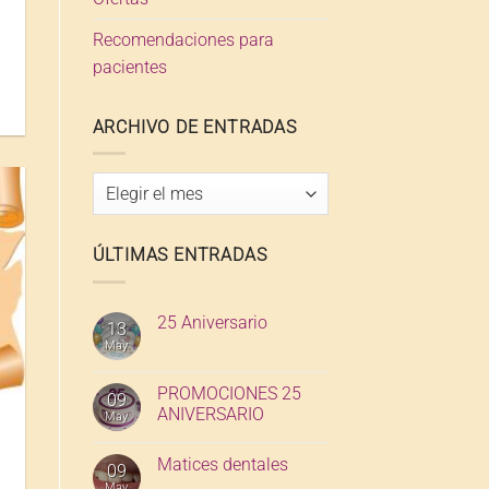
Recomendaciones para
pacientes
:
ARCHIVO DE ENTRADAS
Archivo
de
entradas
ÚLTIMAS ENTRADAS
25 Aniversario
13
May
PROMOCIONES 25
09
ANIVERSARIO
May
Matices dentales
09
May