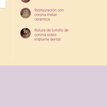
Restauración con
13
corona metal-
May
cerámica
Rotura de tornillo de
21
corona sobre
Mar
implante dental