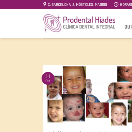
Saltar
C. BARCELONA, 2. MÓSTOLES, MADRID
HORAR
al
contenido
QU
11
Oct