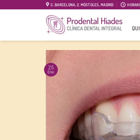
Saltar
C. BARCELONA, 2. MÓSTOLES, MADRID
HORAR
al
contenido
QU
25
Ene