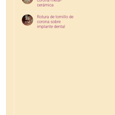
corona metal-
May
cerámica
Rotura de tornillo de
21
corona sobre
Mar
implante dental