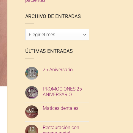
pacientes
ARCHIVO DE ENTRADAS
Archivo
de
entradas
ÚLTIMAS ENTRADAS
25 Aniversario
13
May
PROMOCIONES 25
09
ANIVERSARIO
May
Matices dentales
09
May
Restauración con
13