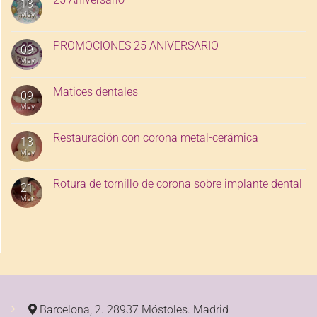
13
May
PROMOCIONES 25 ANIVERSARIO
09
May
Matices dentales
09
May
Restauración con corona metal-cerámica
13
May
Rotura de tornillo de corona sobre implante dental
21
Mar
Barcelona, 2. 28937 Móstoles.
Madrid