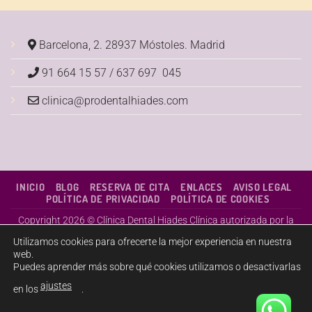
Barcelona, 2. 28937 Móstoles.
Madrid
91 664 15 57 / 637 697 045
clinica@prodentalhiades.com
INICIO
BLOG
RESERVA DE CITA
ENLACES
AVISO LEGAL
POLÍTICA DE PRIVACIDAD
POLÍTICA DE COOKIES
Copyright 2026 ©
Clínica Dental Hiades
Clínica autorizada por la
Consejería de Sanidad de la Comunidad de Madrid con el Nº
Utilizamos cookies para ofrecerte la mejor experiencia en nuestra
CS3852
web.
Puedes aprender más sobre qué cookies utilizamos o desactivarlas
ajustes
en los
.