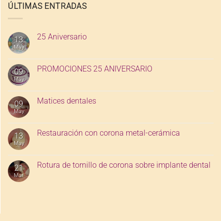
ÚLTIMAS ENTRADAS
25 Aniversario
13
May
PROMOCIONES 25 ANIVERSARIO
09
May
Matices dentales
09
May
Restauración con corona metal-cerámica
13
May
Rotura de tornillo de corona sobre implante dental
21
Mar