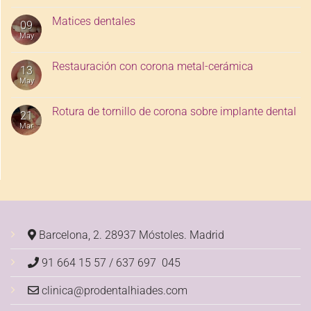
Matices dentales
09
May
Restauración con corona metal-cerámica
13
May
Rotura de tornillo de corona sobre implante dental
21
Mar
Barcelona, 2. 28937 Móstoles.
Madrid
91 664 15 57 / 637 697 045
clinica@prodentalhiades.com