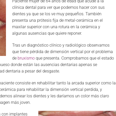
Paciente mujer de 64 años de edad que acude a la
clínica dental para ver que podemos hacer con sus
dientes ya que se los ve muy pequeños. También
presenta una prótesis fija de metal-cerámica en el
maxilar superior con una rotura en la cerámica y
algunas ausencias que quiere reponer.
Tras un diagnóstico clínico y radiológico observamos
que tiene pérdida de dimensión vertical por el problema
de
bruxismo
que presenta. Comprobamos que el estado
hueso donde están las ausencias dentarias apenas se
ad dentaria a pesar del desgaste.
aciente consiste en rehabilitar tanto la arcada superior como la
-cerámica para rehabilitar la dimensión vertical perdida, y
demos alinear los dientes y les daríamos un color más claro
imagen más joven.
s con implantes