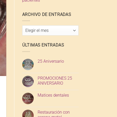
pacientes
ARCHIVO DE ENTRADAS
Archivo
de
entradas
ÚLTIMAS ENTRADAS
25 Aniversario
13
May
PROMOCIONES 25
09
ANIVERSARIO
May
Matices dentales
09
May
Restauración con
13