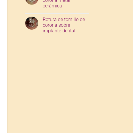
corona metal-
May
cerámica
Rotura de tornillo de
21
corona sobre
Mar
implante dental